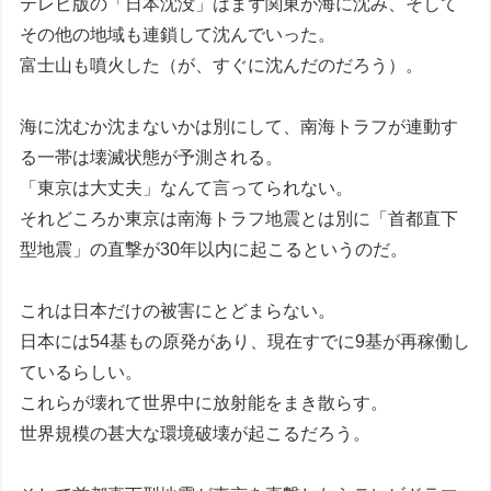
テレビ版の「日本沈没」はまず関東が海に沈み、そして
その他の地域も連鎖して沈んでいった。
富士山も噴火した（が、すぐに沈んだのだろう）。
海に沈むか沈まないかは別にして、南海トラフが連動す
る一帯は壊滅状態が予測される。
「東京は大丈夫」なんて言ってられない。
それどころか東京は南海トラフ地震とは別に「首都直下
型地震」の直撃が30年以内に起こるというのだ。
これは日本だけの被害にとどまらない。
日本には54基もの原発があり、現在すでに9基が再稼働し
ているらしい。
これらが壊れて世界中に放射能をまき散らす。
世界規模の甚大な環境破壊が起こるだろう。