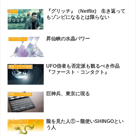
『グリッチ』（Netflix) 生き返って
ドラマ
もゾンビになるとは限らない
昇仙峡の水晶パワー
パワースポット
UFO信者も否定派も観るべき作品
映画・ドラマの部屋
『ファースト・コンタクト』
巨神兵、東京に現る
映画・ドラマの部屋
龍を見た人①～龍使いSHINGOとい
パワースポット
う人