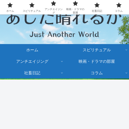
アンチエイジン
映画・ドラマの
ホーム
スピリチュアル
社畜日記
コラム
グ
部屋
ホーム
スピリチュアル
アンチエイジング
映画・ドラマの部屋
社畜日記
コラム