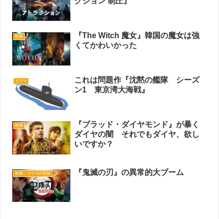
クション 制圧』
『The Witch 魔女』韓国の魔女は強
映画
くてかわいかった
これは問題作『沈黙の艦隊 シーズ
ドラマ
ン1 東京湾大海戦』
『ブラッド・ダイヤモンド』が暴く
映画
ダイヤの闇 それでもダイヤ、欲し
いですか？
『鬼滅の刃』の異常的大ブーム
映画・ドラマの部屋