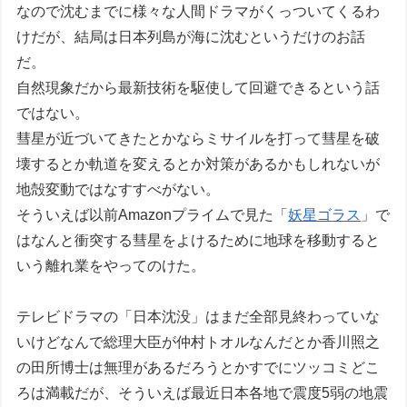
なので沈むまでに様々な人間ドラマがくっついてくるわ
けだが、結局は日本列島が海に沈むというだけのお話
だ。
自然現象だから最新技術を駆使して回避できるという話
ではない。
彗星が近づいてきたとかならミサイルを打って彗星を破
壊するとか軌道を変えるとか対策があるかもしれないが
地殻変動ではなすすべがない。
そういえば以前Amazonプライムで見た「
妖星ゴラス
」で
はなんと衝突する彗星をよけるために地球を移動すると
いう離れ業をやってのけた。
テレビドラマの「日本沈没」はまだ全部見終わっていな
いけどなんで総理大臣が仲村トオルなんだとか香川照之
の田所博士は無理があるだろうとかすでにツッコミどこ
ろは満載だが、そういえば最近日本各地で震度5弱の地震