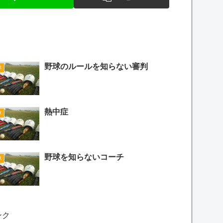
野球のルールを知らない審判
球
熱中症
球
野球を知らないコーチ
球
ンク