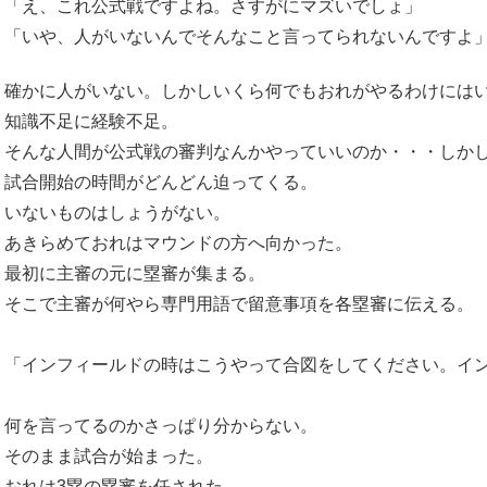
「え、これ公式戦ですよね。さすがにマズいでしょ」
「いや、人がいないんでそんなこと言ってられないんですよ
確かに人がいない。しかしいくら何でもおれがやるわけには
知識不足に経験不足。
そんな人間が公式戦の審判なんかやっていいのか・・・しか
試合開始の時間がどんどん迫ってくる。
いないものはしょうがない。
あきらめておれはマウンドの方へ向かった。
最初に主審の元に塁審が集まる。
そこで主審が何やら専門用語で留意事項を各塁審に伝える。
「インフィールドの時はこうやって合図をしてください。イ
何を言ってるのかさっぱり分からない。
そのまま試合が始まった。
おれは3塁の塁審を任された。