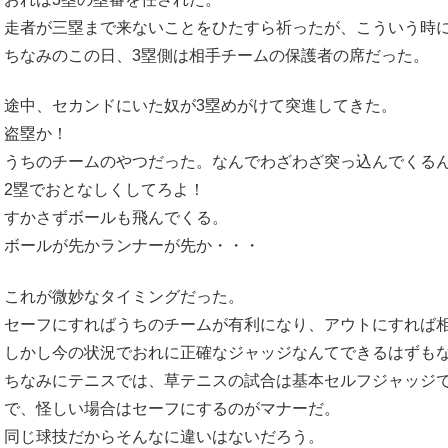
走者が三塁まで来ないことをひたすら祈ったが、こういう時に
ちなみのこの日、3塁側は相手チームの保護者の席だった。
途中、セカンドにいた奴が3塁めがけて突進してきた。
盗塁か！
うちのチームのやつだった。なんでわざわざ突っ込んでくる
2塁でおとなしくしてろよ！
すかさずボールも飛んでくる。
ボールが先かランナーが先か・・・
これが微妙なタイミングだった。
セーフにすればうちのチームが有利になり、アウトにすれば
しかし今の状況でおれに正確なジャッジなんてできるはずも
ちなみにテニスでは、草テニスの試合は基本セルフジャッジ
で、怪しい場合はセーフにするのがマナーだ。
同じ球技だからそんなに違いはないだろう。