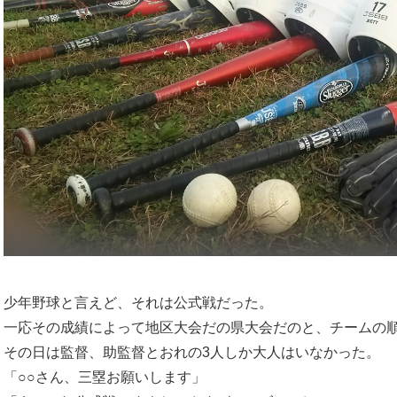
少年野球と言えど、それは公式戦だった。
一応その成績によって地区大会だの県大会だのと、チームの
その日は監督、助監督とおれの3人しか大人はいなかった。
「○○さん、三塁お願いします」