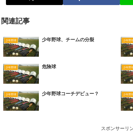
関連記事
少年野球、チームの分裂
少年野球
少年野
危険球
少年野球
少年野
少年野球コーチデビュー？
少年野球
少年野
スポンサーリ