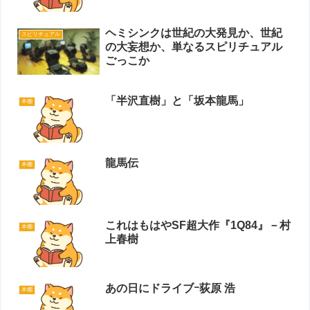
ヘミシンクは世紀の大発見か、世紀
スピリチュアル
の大妄想か、単なるスピリチュアル
ごっこか
「半沢直樹」と「坂本龍馬」
本棚
龍馬伝
本棚
これはもはやSF超大作『1Q84』－村
本棚
上春樹
あの日にドライブｰ荻原 浩
本棚