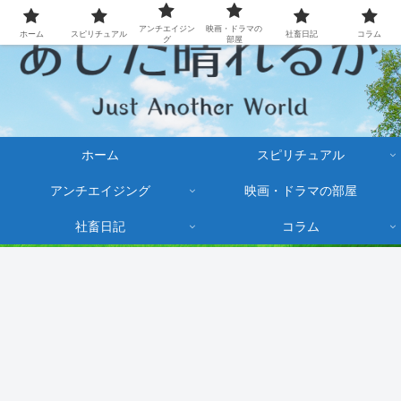
アンチエイジン
映画・ドラマの
ホーム
スピリチュアル
社畜日記
コラム
グ
部屋
ホーム
スピリチュアル
アンチエイジング
映画・ドラマの部屋
社畜日記
コラム