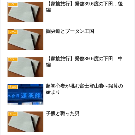
【家族旅行】発熱39.6度の下田…後
コラム
編
圏央道とブータン王国
コラム
【家族旅行】発熱39.6度の下田…中
コラム
編
超初心者が挑む富士登山⑩～誤算の
富士山
始まり
子熊と戦った男
コラム