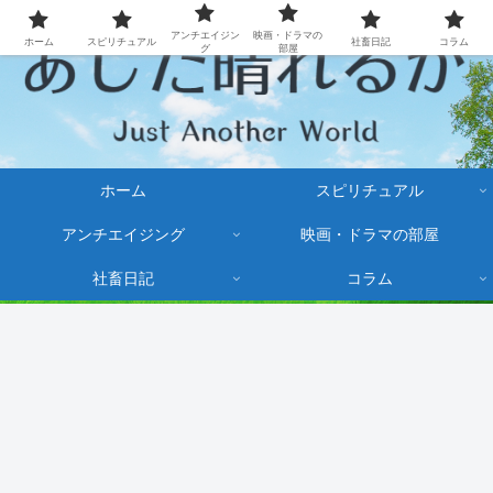
アンチエイジン
映画・ドラマの
ホーム
スピリチュアル
社畜日記
コラム
グ
部屋
ホーム
スピリチュアル
アンチエイジング
映画・ドラマの部屋
社畜日記
コラム