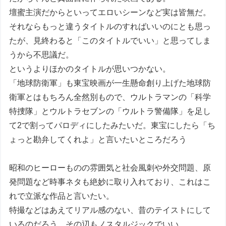
壇蜜主演だからといってエロいシーンなど実は皆無だ。
それならもっと違うタイトルのすればいいのにとも思っ
たが、見終わると「このタイトルでいい」と思ってしま
うから不思議だ。
というよりほかのタイトルが思いつかない。
「地球防衛軍」も東宝映画が一生懸命創り上げた地球防
衛軍とはもちろん全然別もので、ウルトラマンの「科学
特捜隊」とウルトラセブンの「ウルトラ警備隊」を足し
て2で割ってパロディにしたみたいだ。東宝にしたら「ち
ょっと勘弁してくれよ」と言いたいところだろう
昭和のヒーローものの雰囲気と社会風刺や外交問題、原
発問題など時事ネタも絶妙に取り入れており、これはこ
れで立派な作品と言いたい。
特撮などはあえてリアル感のない、昔のテイストにして
いるのだろう。その辺もノスタルジックでいい。