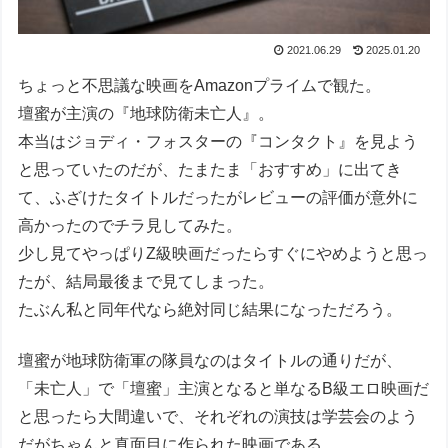
2021.06.29
2025.01.20
ちょっと不思議な映画をAmazonプライムで観た。
壇蜜が主演の『地球防衛未亡人』。
本当はジョディ・フォスターの『コンタクト』を見よう
と思っていたのだが、たまたま「おすすめ」に出てき
て、ふざけたタイトルだったがレビューの評価が意外に
高かったのでチラ見してみた。
少し見てやっぱりZ級映画だったらすぐにやめようと思っ
たが、結局最後まで見てしまった。
たぶん私と同年代なら絶対同じ結果になっただろう。
壇蜜が地球防衛軍の隊員なのはタイトルの通りだが、
「未亡人」で「壇蜜」主演となると単なるB級エロ映画だ
と思ったら大間違いで、それぞれの演技は学芸会のよう
だがちゃんと真面目に作られた映画である。