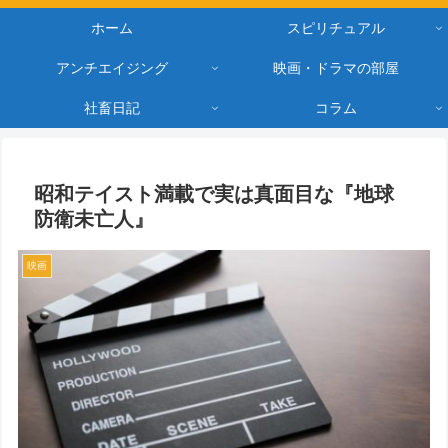
ホーム
スピリチュアル
アンチエイジング
映画・ドラマの部屋
社畜日記
コラム
昭和テイスト満載で実は真面目な『地球
防衛未亡人』
映画